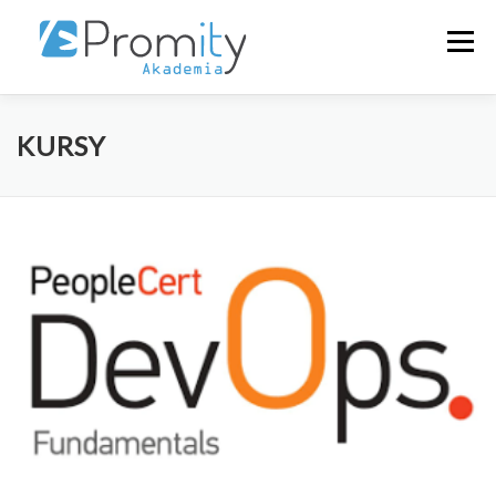
Przeskocz
do
Menu
treści
+48223546313
O NAS
SZKOLENIA
KURSY
KALENDARZ
ZALOGUJ
POLSKI