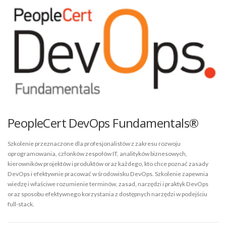
PeopleCert DevOps Fundamentals®
Szkolenie przeznaczone dla profesjonalistów z zakresu rozwoju
oprogramowania, członków zespołów IT, analityków biznesowych,
kierowników projektów i produktów oraz każdego, kto chce poznać zasady
DevOps i efektywnie pracować w środowisku DevOps. Szkolenie zapewnia
wiedzę i właściwe rozumienie terminów, zasad, narzędzi i praktyk DevOps
oraz sposobu efektywnego korzystania z dostępnych narzędzi w podejściu
full-stack.