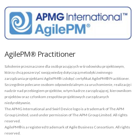
AgilePM® Practitioner
Szkolenie przeznaczone dla osób pracujących w środowisku projektowym,
którzy chcą poszerzyć swoją wiedzę dotyczącą metodyki zwinnego
zarządzania projektami AgilePM® i zdobyć certyfikat AgilePM® Practitioner.
Szczególnie polecane osobom odpowiedzialnym za uruchomienie, realizację i
nadzór nad przebiegiem projektów, w tym kadrze zarządzającej, kierownikom
projektów oraz członkom zespołów projektowych zarządzanych
niedyrektywnie.
The APMG International and Swirl Device logo is a trademark of The APM
Group Limited, used under permission of The APM Group Limited. All rights
reserved.
AgilePM® is a registered trademark of Agile Business Consortium. All rights
reserved.