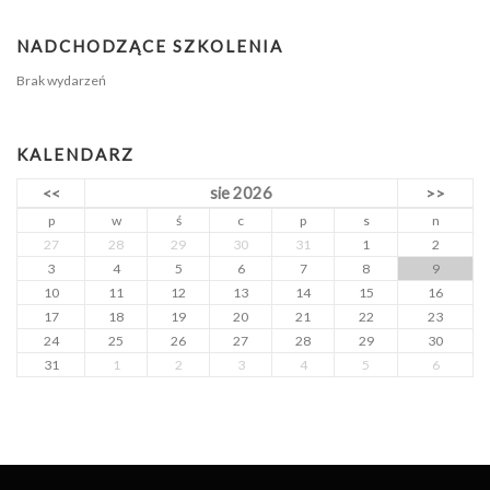
NADCHODZĄCE SZKOLENIA
Brak wydarzeń
KALENDARZ
sie 2026
<<
>>
p
w
ś
c
p
s
n
27
28
29
30
31
1
2
3
4
5
6
7
8
9
10
11
12
13
14
15
16
17
18
19
20
21
22
23
24
25
26
27
28
29
30
31
1
2
3
4
5
6