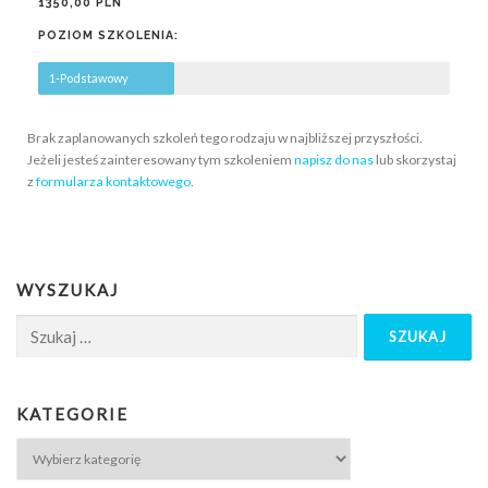
1350,00 PLN
POZIOM SZKOLENIA:
1-Podstawowy
Brak zaplanowanych szkoleń tego rodzaju w najbliższej przyszłości.
Jeżeli jesteś zainteresowany tym szkoleniem
napisz do nas
lub skorzystaj
z
formularza kontaktowego
.
WYSZUKAJ
KATEGORIE