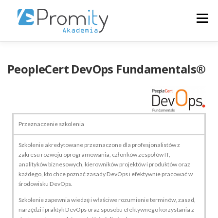
Menu
+48223546313
O NAS
SZKOLENIA
PeopleCert DevOps Fundamentals®
KALENDARZ
ZALOGUJ
POLSKI
Przeznaczenie szkolenia
Szkolenie akredytowane przeznaczone dla profesjonalistów z
zakresu rozwoju oprogramowania, członków zespołów IT,
analityków biznesowych, kierowników projektów i produktów oraz
każdego, kto chce poznać zasady DevOps i efektywnie pracować w
środowisku DevOps.
Szkolenie zapewnia wiedzę i właściwe rozumienie terminów, zasad,
narzędzi i praktyk DevOps oraz sposobu efektywnego korzystania z