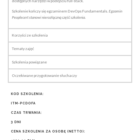
dostępnych narzędzi w podejściu full-stack.
Szkolenie kończy się egzaminem DevOps Fundamentals.
Egzamin
Peoplecert stanowi nierozłączną część szkolenia
.
Korzyści ze szkolenia
Tematy zajęć
Szkolenia powiązane
Oczekiwane przygotowanie słuchaczy
KOD SZKOLENIA:
ITM-PCDOFA
CZAS TRWANIA:
3 DNI
CENA SZKOLENIA ZA OSOBĘ (NETTO):