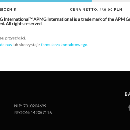
RĘCZNIK
CENA NETTO: 350,00 PLN
 International™ APMG International is a trade mark of the APM G
ed. All rights reserved.
ej przyszłości.
 do nas
lub skorzystaj z
formularza kontaktowego
.
B
NIP: 7010204699
REGON: 142057116