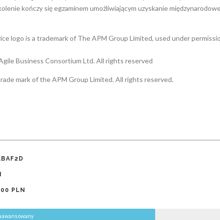
kolenie kończy się egzaminem umożliwiającym uzyskanie międzynarodow
ce logo is a trademark of The APM Group Limited, used under permissio
Agile Business Consortium Ltd. All rights reserved
ade mark of the APM Group Limited. All rights reserved.
ABAF2D
I
,00 PLN
aawansowany