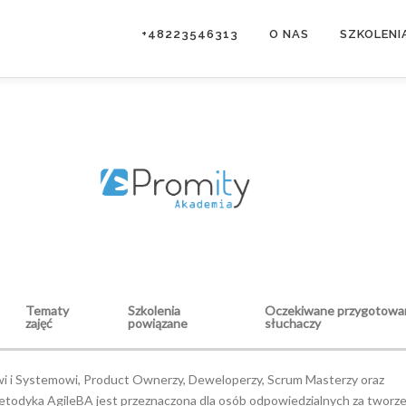
+48223546313
O NAS
SZKOLENI
Tematy
Szkolenia
Oczekiwane przygotowa
zajęć
powiązane
słuchaczy
wi i Systemowi, Product Ownerzy, Deweloperzy, Scrum Masterzy oraz
todyka AgileBA jest przeznaczona dla osób odpowiedzialnych za tworz