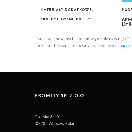
MATERIAŁY DODATKOWE:
POD
APMG
AKREDYTOWANE PRZEZ:
Limit
Brak zaplanowanych szkoleń tego rodzaju w najbliższ
Jeżeli jesteś zainteresowany tym szkoleniem
napisz
PROMITY SP. Z O.O.
Czerska 8/10,
00-732 Warsaw, Poland