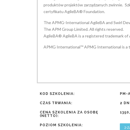
produktów projektów zarządzanych zwinnie. Sz
certyfikatu AgileBA® Foundation.
The APMG-International AgileBA and Swirl Devi
The APM Group Limited. All rights reserved.
AgileBA® AgileBA is a registered trademark of 
APMG International™ APMG International is a tr
KOD SZKOLENIA:
PM-
CZAS TRWANIA:
2 DN
CENA SZKOLENIA ZA OSOBĘ
1350
(NETTO):
POZIOM SZKOLENIA:
2-Z