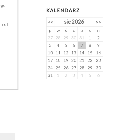
ego
KALENDARZ
sie 2026
<<
>>
n of
p
w
ś
c
p
s
n
27
28
29
30
31
1
2
3
4
5
6
7
8
9
10
11
12
13
14
15
16
17
18
19
20
21
22
23
24
25
26
27
28
29
30
31
1
2
3
4
5
6