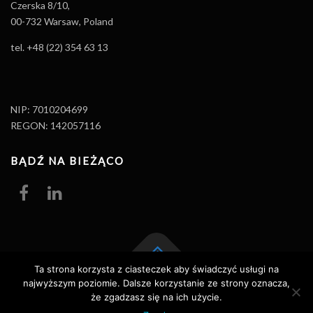
Czerska 8/10,
00-732 Warsaw, Poland
tel. +48 (22) 354 63 13
NIP: 7010204699
REGON: 142057116
BĄDŹ NA BIEŻĄCO
Ta strona korzysta z ciasteczek aby świadczyć usługi na
najwyższym poziomie. Dalsze korzystanie ze strony oznacza,
Prawa autorskie © 2026 Promity Edukacja
–
OnePress
motyw wg
że zgadzasz się na ich użycie.
FameThemes