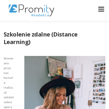
Menu
+48223546313
O NAS
SZKOLENIA
Szkolenie zdalne (Distance
Learning)
KALENDARZ
ZALOGUJ
POLSKI
Stosow
ana
przez
nas
formuł
a
realiza
cji
szkoleń
online
opiera