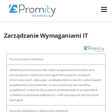
Menu
+48223546313
O NAS
SZKOLENIA
Zarządzanie Wymaganiami IT
KALENDARZ
ZALOGUJ
POLSKI
Przeznaczenie szkolenia
Szkolenie przeznaczone dla osób zaangażowanych w zbieranie,
precyzowanie i spełnianie wymagań dotyczących rozwiązań
informatycznych, włączając: analityków biznesowych i systemowych,
projektantów, konsultantów, scrum masterów, kierowników
projektów IT, testerów, kluczowych użytkowników oraz wszystkich
członków zespołów projektowych i osób zajmujących się inżynierią
wymagań.
Korzyści wynikające z ukończenia szkolenia