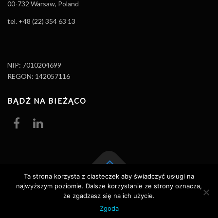
00-732 Warsaw, Poland
tel. +48 (22) 354 63 13
NIP: 7010204699
REGON: 142057116
BĄDŹ NA BIEŻĄCO
Ta strona korzysta z ciasteczek aby świadczyć usługi na
najwyższym poziomie. Dalsze korzystanie ze strony oznacza,
Prawa autorskie © 2026 Promity Edukacja
–
OnePress
motyw wg
że zgadzasz się na ich użycie.
FameThemes
Zgoda