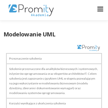
Menu
+48223546313
O NAS
SZKOLENIA
Modelowanie UML
KALENDARZ
ZALOGUJ
POLSKI
Przeznaczenie szkolenia
Szkolenie przeznaczone dla analityków biznesowych i systemowych,
inżynierów oprogramowania oraz ekspertów architektów IT. Celem
szkolenia jest zapoznanie z językiem UML w stopniu pozwalającym
na jego wykorzystanie w modelowaniu biznesowym (modelu
dziedziny, zbieranie i dokumentowanie wymagań) oraz
modelowaniu systemów oprogramowania.
Korzyści wynikające z ukończenia szkolenia