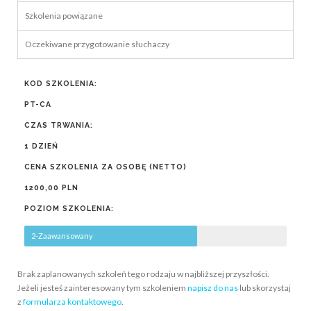
Szkolenia powiązane
Oczekiwane przygotowanie słuchaczy
KOD SZKOLENIA:
PT-CA
CZAS TRWANIA:
1 DZIEŃ
CENA SZKOLENIA ZA OSOBĘ (NETTO)
1200,00 PLN
POZIOM SZKOLENIA:
2-Zaawansowany
Brak zaplanowanych szkoleń tego rodzaju w najbliższej przyszłości.
Jeżeli jesteś zainteresowany tym szkoleniem
napisz do nas
lub skorzystaj
z
formularza kontaktowego
.