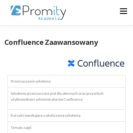
Menu
+48223546313
O NAS
SZKOLENIA
Confluence Zaawansowany
KALENDARZ
ZALOGUJ
POLSKI
Przeznaczenie szkolenia
Szkolenie przeznaczone jest dla obecnych oraz przyszłych
użytkowników i administratorów Confluence.
Korzyści wynikające z ukończenia szkolenia
Tematy zajęć