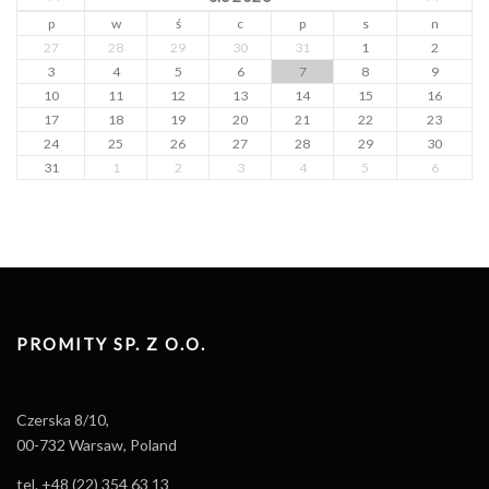
p
w
ś
c
p
s
n
27
28
29
30
31
1
2
3
4
5
6
7
8
9
10
11
12
13
14
15
16
17
18
19
20
21
22
23
24
25
26
27
28
29
30
31
1
2
3
4
5
6
PROMITY SP. Z O.O.
Czerska 8/10,
00-732 Warsaw, Poland
tel. +48 (22) 354 63 13