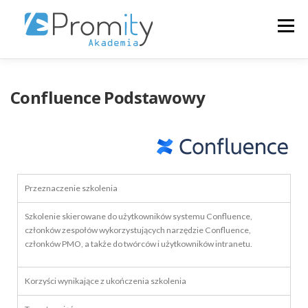
Menu
+48223546313
O NAS
SZKOLENIA
Confluence Podstawowy
KALENDARZ
ZALOGUJ
POLSKI
Przeznaczenie szkolenia
Szkolenie skierowane do użytkowników systemu Confluence,
członków zespołów wykorzystujących narzędzie Confluence,
członków PMO, a także do twórców i użytkowników intranetu.
Korzyści wynikające z ukończenia szkolenia