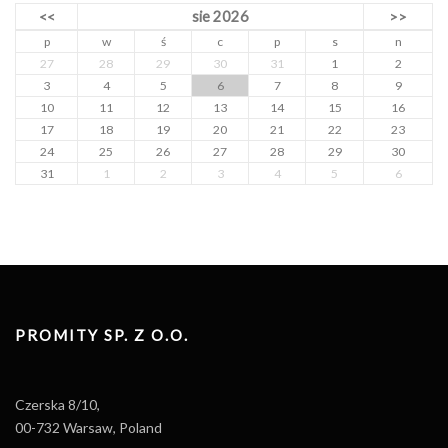
sie 2026
<<
>>
p
w
ś
c
p
s
n
27
28
29
30
31
1
2
3
4
5
6
7
8
9
10
11
12
13
14
15
16
17
18
19
20
21
22
23
24
25
26
27
28
29
30
31
1
2
3
4
5
6
PROMITY SP. Z O.O.
Czerska 8/10,
00-732 Warsaw, Poland