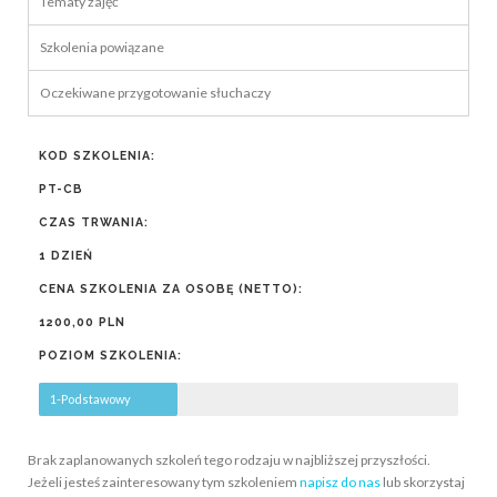
Tematy zajęć
Szkolenia powiązane
Oczekiwane przygotowanie słuchaczy
KOD SZKOLENIA:
PT-CB
CZAS TRWANIA:
1 DZIEŃ
CENA SZKOLENIA ZA OSOBĘ (NETTO):
1200,00 PLN
POZIOM SZKOLENIA:
1-Podstawowy
Brak zaplanowanych szkoleń tego rodzaju w najbliższej przyszłości.
Jeżeli jesteś zainteresowany tym szkoleniem
napisz do nas
lub skorzystaj