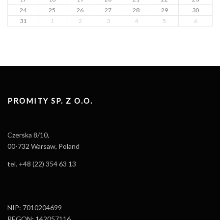
24
25
26
27
28
29
30
31
1
2
3
4
5
6
PROMITY SP. Z O.O.
Czerska 8/10,
00-732 Warsaw, Poland
tel. +48 (22) 354 63 13
NIP: 7010204699
REGON: 142057116