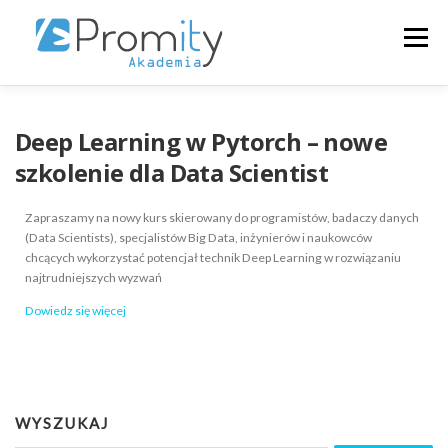
Menu
+48223546313
O NAS
SZKOLENIA
Deep Learning w Pytorch – nowe
szkolenie dla Data Scientist
KALENDARZ
ZALOGUJ
POLSKI
Zapraszamy na nowy kurs skierowany do programistów, badaczy danych
(Data Scientists), specjalistów Big Data, inżynierów i naukowców
chcących wykorzystać potencjał technik Deep Learning w rozwiązaniu
najtrudniejszych wyzwań
Dowiedz się więcej
WYSZUKAJ